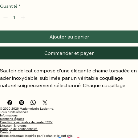
Quantité
*
Ajouter au panier
Commander et payer
Sautoir délicat composé d'une élégante chaîne torsadée en 
acier inoxydable, sublimée par un véritable coquillage 
naturel soigneusement sélectionné. Chaque coquillage 
étant unique, ses nuances et ses reliefs font de ce bijou une 
pièce singulière et authentique. Longueur totale : 40 cm. 
Pendentif d'environ 3 cm (chaîne incluse).
© 2020-2026 Mademoiselle Lucienne.
Tous droits réservés.
Informations
Mentions légales
Conseils d'entretien : afin de préserver la beauté et l'éclat 
Conditions générales de vente (CGV)
Livraison & retours
de votre bijou, évitez le contact prolongé avec l'eau, les 
Politique de confidentialité
Contact
parfums et les produits chimiques. Conservez-le dans un 
Bijoux artisanaux inspirés par l'océan et le surf chic.