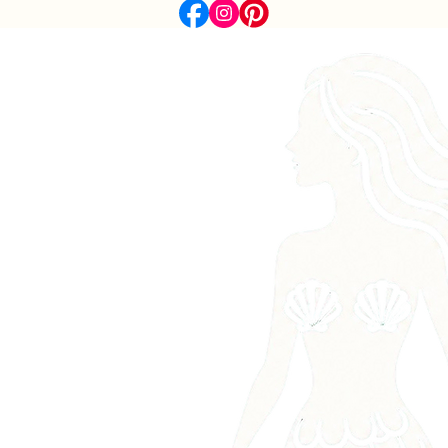
endroit sec, à l'abri de l'humidi
té. 