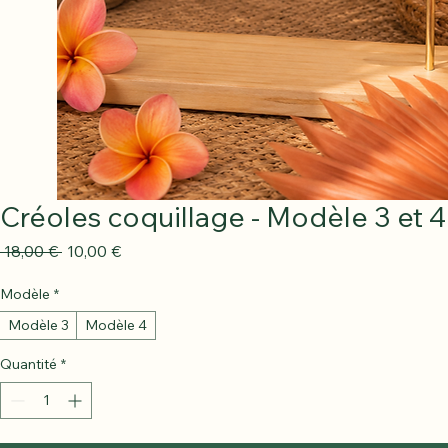
Créoles coquillage - Modèle 3 et 4
Prix
Prix
 18,00 € 
10,00 €
original
promotionnel
Modèle
*
Modèle 3
Modèle 4
Quantité
*