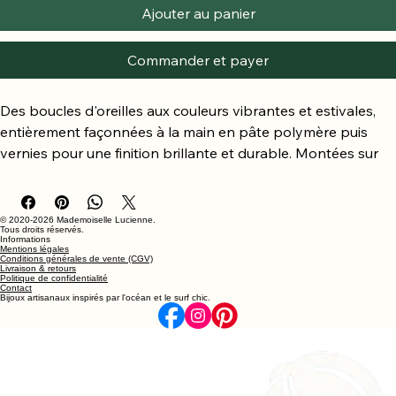
Ajouter au panier
Commander et payer
Des boucles d'oreilles aux couleurs vibrantes et estivales, 
entièrement façonnées à la main en pâte polymère puis 
vernies pour une finition brillante et durable. Montées sur 
des créoles en acier inoxydable 316L, elles apportent une 
touche d'originalité et de soleil à toutes vos tenues.
✨ Caractéristiques :
© 2020-2026 Mademoiselle Lucienne.
Tous droits réservés.
Pâte polymère vernie
Informations
Mentions légales
Créoles en acier inoxydable 316L
Conditions générales de vente (CGV)
Livraison & retours
Fabrication artisanale
Politique de confidentialité
Contact
Pièce unique
Bijoux artisanaux inspirés par l'océan et le surf chic.
📸 À noter : Les couleurs peuvent légèrement varier selon 
les réglages et la luminosité de votre écran.
💛 Conseils d'entretien : Évitez le contact avec l'eau, le 
parfum et les produits chimiques. Rangez vos bijoux à l'abri 