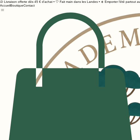
🐚 Livraison offerte dès 45 € d'achat • 🤍 Fait main dans les Landes • ☀️ Emporter l'été partout av
Accueil
Boutique
Contact